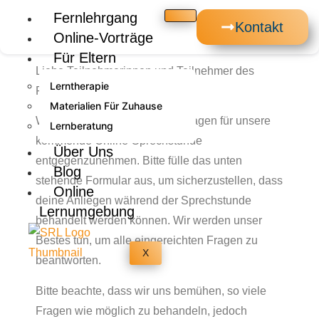
Fernlehrgang
Kontakt
Online-Vorträge
Für Eltern
Liebe Teilnehmerinnen und Teilnehmer des
Lerntherapie
Fernlehrgangs Lerntherapie!
Materialien Für Zuhause
Wir freuen uns darauf, deine Fragen für unsere
Lernberatung
kommende Online-Sprechstunde
Über Uns
entgegenzunehmen. Bitte fülle das unten
Blog
stehende Formular aus, um sicherzustellen, dass
Online
deine Anliegen während der Sprechstunde
Lernumgebung
behandelt werden können. Wir werden unser
Bestes tun, um alle eingereichten Fragen zu
X
beantworten.
Bitte beachte, dass wir uns bemühen, so viele
Fragen wie möglich zu behandeln, jedoch