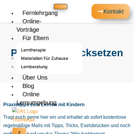
Kontakt
Fernlehrgang
Online-
Vorträge
Für Eltern
Passwort zurücksetzen
Lerntherapie
Materialien Für Zuhause
Lernberatung
Über Uns
Blog
Online
Lernumgebung
Praxistipps zum Lernen mit Kindern
Tragt euch gerne hier ein und erhaltet ab sofort kostenlose
regelmäßige Mails mit Tipps, Tricks, Eselsbrücken und noch
X
mehr Infos rund um das Thema “Wie funktioniert