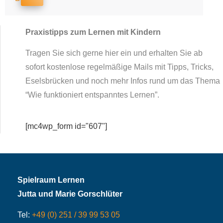
Praxistipps zum Lernen mit Kindern
Tragen Sie sich gerne hier ein und erhalten Sie ab
sofort kostenlose regelmäßige Mails mit Tipps, Tricks,
Eselsbrücken und noch mehr Infos rund um das Thema
“Wie funktioniert entspanntes Lernen”.
[mc4wp_form id="607"]
Spielraum Lernen
Jutta und Marie Gorschlüter
Tel:
+49 (0) 251 / 39 99 53 05