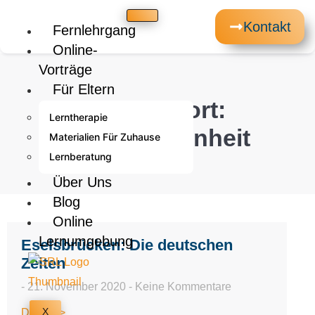
Kontakt
Fernlehrgang
Online-
Vorträge
Für Eltern
Schlagwort:
Lerntherapie
2.Vergangenheit
Materialien Für Zuhause
Lernberatung
Über Uns
Blog
Online
Lernumgebung
Eselsbrücken: Die deutschen
Zeiten
21. November 2020
Keine Kommentare
X
Details >