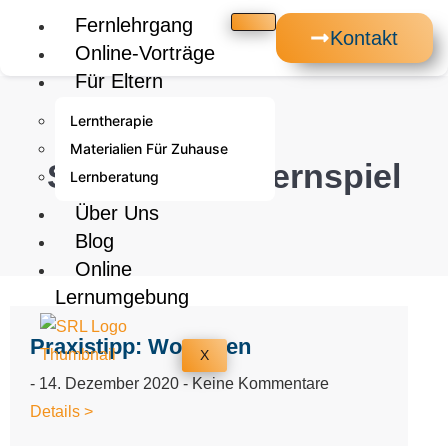
Fernlehrgang
Kontakt
Online-Vorträge
Für Eltern
Lerntherapie
Materialien Für Zuhause
Schlagwort: Lernspiel
Lernberatung
Über Uns
Blog
Online
Lernumgebung
Praxistipp: Wortarten
X
14. Dezember 2020
Keine Kommentare
Details >