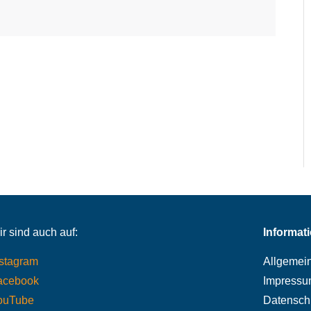
r sind auch auf:
Informat
nstagram
Allgemei
acebook
Impressu
ouTube
Datensch