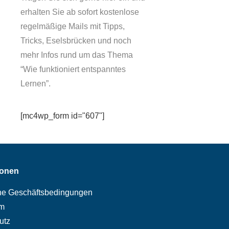
erhalten Sie ab sofort kostenlose
regelmäßige Mails mit Tipps,
Tricks, Eselsbrücken und noch
mehr Infos rund um das Thema
“Wie funktioniert entspanntes
Lernen”.
[mc4wp_form id="607"]
ionen
ne Geschäftsbedingungen
m
utz