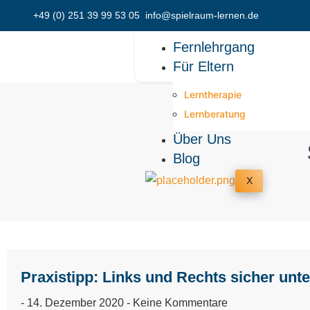
+49 (0) 251 39 99 53 05
info@spielraum-lernen.de
Fernlehrgang
Für Eltern
Lerntherapie
Lernberatung
Über Uns
Blog
X
Praxistipp: Links und Rechts sicher unt
14. Dezember 2020
Keine Kommentare