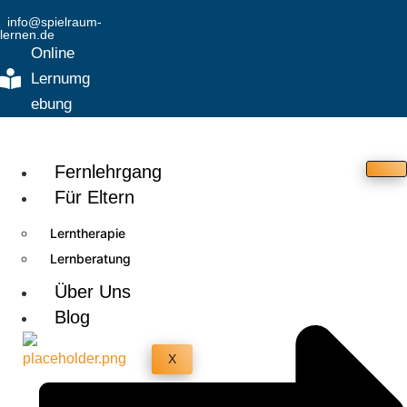
info@spielraum-
lernen.de
Online
Lernumg
ebung
Fernlehrgang
Für Eltern
Lerntherapie
Lernberatung
Über Uns
Blog
X