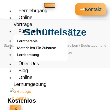
Kontakt
Fernlehrgang
Online-
Vorträge
Schüttelsätze
Für Eltern
Lerntherapie
Startseite
/
Arbeitsblätter
/
Lesen und Schreiben
/
Buchstaben und
Materialien Für Zuhause
Wörter
/ Schüttelsätze
Lernberatung
Über Uns
Blog
Online
Lernumgebung
Kostenlos
X