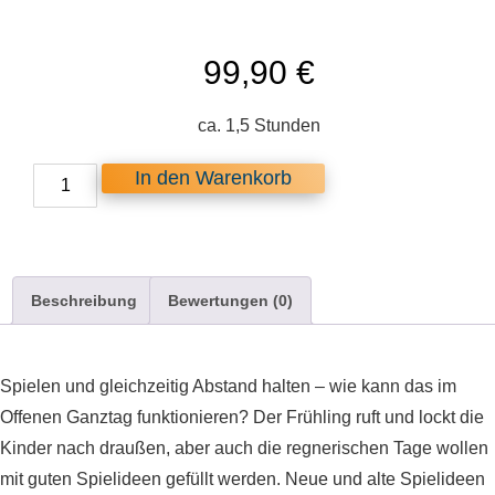
99,90
€
ca. 1,5 Stunden
Spiele
In den Warenkorb
mit
Abstand
-
gerne
mal
was
Neues
Beschreibung
Bewertungen (0)
Menge
Spielen und gleichzeitig Abstand halten – wie kann das im
Offenen Ganztag funktionieren? Der Frühling ruft und lockt die
Kinder nach draußen, aber auch die regnerischen Tage wollen
mit guten Spielideen gefüllt werden. Neue und alte Spielideen