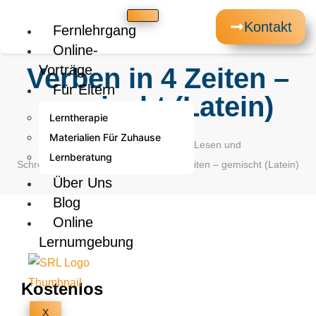
Kontakt
Fernlehrgang
Online-
Vorträge
Verben in 4 Zeiten –
Für Eltern
gemischt (Latein)
Lerntherapie
Materialien Für Zuhause
Startseite
/
Arbeitsblätter
/
Lesen und
Lernberatung
Schreiben
/
Grammatik
/ Verben in 4 Zeiten – gemischt (Latein)
Über Uns
Blog
Online
Lernumgebung
Kostenlos
X