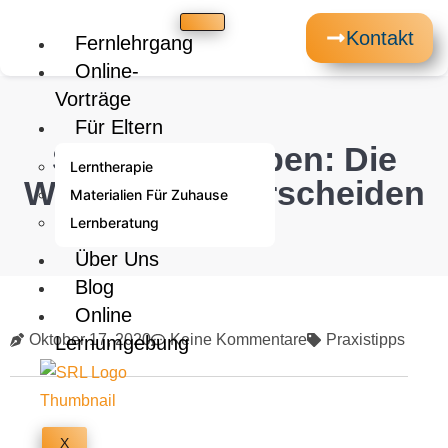
Kontakt
Fernlehrgang
Online-
Vorträge
Für Eltern
Spielerisch üben: Die
Lerntherapie
Wortarten unterscheiden
Materialien Für Zuhause
Lernberatung
Über Uns
Blog
Online
Oktober 17, 2020
Keine Kommentare
Praxistipps
Lernumgebung
X