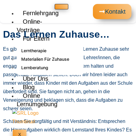
Kontakt
Fernlehrgang
Online-
Vorträge
Das Lernen Zuhause…
Für Eltern
Es gibt durchaus Kinder, die mit dem Lernen Zuhause sehr
Lerntherapie
gut zurechtkommen. Es gibt auch die Lehrer/innen, die
Materialien Für Zuhause
engagiert den Kontakt zu ihren Schülern halten und
Lernberatung
passgenaue Aufgaben stellen. Doch wir hören leider auch
Über Uns
immer wieder, dass Kinder mit den Aufgaben aus der Schule
Blog
überfordert sind. Sie fangen nicht an, gehen in die
Online
Verweigerung und beklagen sich, dass die Aufgaben zu
Lernumgebung
schwer seien.
Schauen Sie sorgfältig und mit Verständnis: Entsprechen
die Hausaufgaben wirklich dem Lernstand Ihres Kindes? Es
X