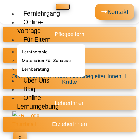
Kontakt
Fernlehrgang
Online-
Vorträge
Pflegeeltern
Für Eltern
Lerntherapie
Eltern
Materialien Für Zuhause
Lernberatung
OGT- MitarbeiterInnen, Schulbegleiter-Innen, I-
Über Uns
Kräfte
Blog
Online
LehrerInnen
Lernumgebung
ErzieherInnen
X